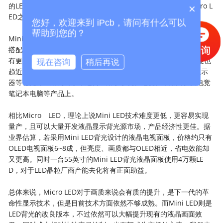
的LED，最早是由晶电所提出。Mini LED是介于传统LED与Micro L
×
ED之间，简单来说还是传统LED背光基础上的改良版本。
您好，欢迎来到 iPcb，请问有什么可以
帮助到您的？
Mini LED在制程上相较于Micro LED良率高，具有异型切割特性，
搭配软性基板亦可达成高曲面背光的形式，采用局部调光设计，拥
有更好的演色性，能带给液晶面板更为精细的HDR分区，且厚度也
现在咨询
稍后再说
趋近OLED，可省电达80%，故以省电、薄型化、HDR、异型显示
器等背光源应用为诉求，适合应用于手机、电视、车用面板及电竞
笔记本电脑等产品上。
相比Micro LED，理论上说Mini LED技术难度更低，更容易实现
量产，且可以大量开发液晶显示背光源市场，产品经济性更佳。据
业界估算，若采用Mini LED背光设计的液晶电视面板，价格约只有
OLED电视面板6~8成，但亮度、画质都与OLED相近，省电效能却
又更高。同时一台55英寸的Mini LED背光液晶面板使用4万颗LE
D，对于LED晶粒厂商产能去化将有正面助益。
总体来说，Micro LED对于画质来说会有质的提升，是下一代的革
命性显示技术，但是目前技术方面依然不够成熟。而Mini LED则是
LED背光的改良版本，不过依然可以大幅提升现有的液晶画面效