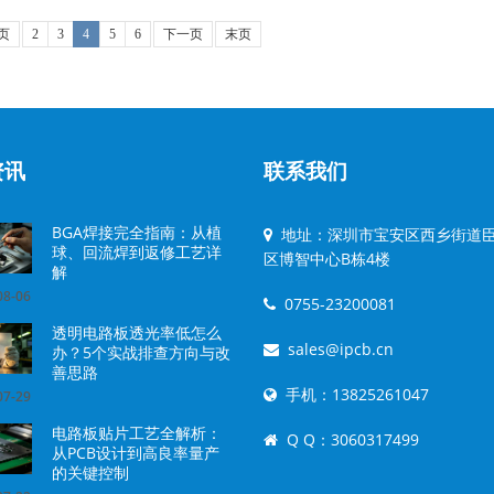
页
2
3
4
5
6
下一页
末页
资讯
联系我们
BGA焊接完全指南：从植
地址：深圳市宝安区西乡街道
球、回流焊到返修工艺详
区博智中心B栋4楼
解
8-06
0755-23200081
透明电路板透光率低怎么
sales@ipcb.cn
办？5个实战排查方向与改
善思路
手机：13825261047
7-29
电路板贴片工艺全解析：
Q Q：3060317499
从PCB设计到高良率量产
的关键控制