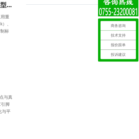
AI数据中心光速引擎：光模块PCB应用如何破解万亿参数模型的传输瓶颈
应用重
Dk）、
商务咨询
控制标
技术支持
报价跟单
投诉建议
点与真
C引脚
化与平