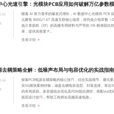
随着 AI 算力需求的爆发式增长，AI 数据中心光模块 PCB 
2-05
点聚焦 800G/1.6T 高速互联核心场景，依托低介电常数（
献
低介质损耗（Df）的高频专用材料与严苛的 5% 精准阻抗
准，提供高密度 P...
查看详细
电源去耦策略全解：低噪声布局与电容优化的实战指南
探索PCB电源去耦策略的核心技巧，结合实战细节、避坑要
2-04
实5G模块案例经验，涵盖去耦电容选型、封装选择、靠近I
献
的布局原则、多容值组合优化及PDN阻抗调控，搭配via优
面层设计技巧，帮助工程师在高频高速电路...
查看详细